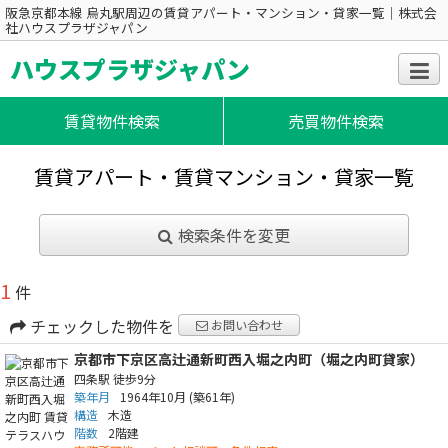
阪急京都本線 烏丸駅周辺の賃貸アパート・マンション・貸家一覧｜株式会
社ハウスプラザジャパン
ハウスプラザジャパン
賃貸物件検索
売買物件検索
賃貸アパート・賃貸マンション・貸家一覧
検索条件を変更
1
件
チェックした物件を
お問い合わせ
京都市下京区高辻通新町西入堀之内町（堀之内町貸家）
四条駅
徒歩9分
築年月
1964年10月
(築61年)
構造
木造
階数
2階建