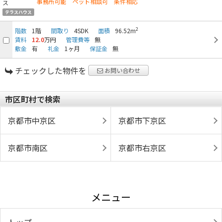
事務所可能 ペット相談可 条件相応
テラスハウス
2
階数
1階
間取り
4SDK
面積
96.52m
賃料
12.0
万円
管理費等
無
敷金
有
礼金
1ヶ月
保証金
無
チェックした物件を
お問い合わせ
市区町村で検索
京都市中京区
京都市下京区
京都市南区
京都市右京区
メニュー