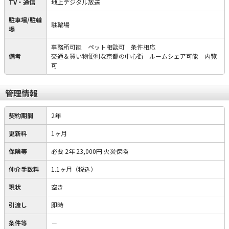
TV・通信
地上デジタル放送
駐車場/駐輪
駐輪場
場
事務所可能 ペット相談可 条件相応
備考
交通＆買い物便利な京都の中心街 ルームシェア可能 内覧
可
管理情報
契約期間
2年
更新料
1ヶ月
保険等
必要
2年 23,000円 火災保険
仲介手数料
1.1ヶ月（税込）
現状
空き
引渡し
即時
条件等
－