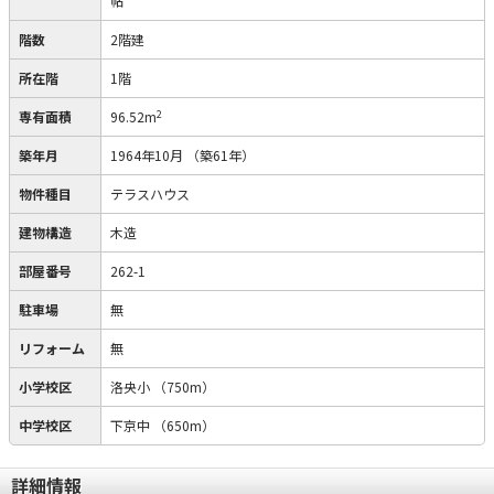
帖
階数
2階建
所在階
1階
2
専有面積
96.52m
築年月
1964年10月
（築61年）
物件種目
テラスハウス
建物構造
木造
部屋番号
262-1
駐車場
無
リフォーム
無
小学校区
洛央小
（750m）
中学校区
下京中
（650m）
詳細情報