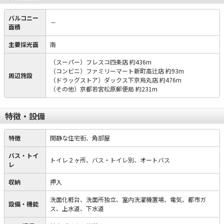
バルコニー
－
面積
主要採光面
南
（スーパー）フレスコ四条店 約436m
（コンビニ）ファミリーマート新町高辻店 約93m
周辺施設
（ドラッグストア）ダックス下京烏丸店 約476m
（その他）京都若宮松原郵便局 約231m
特徴・設備
特徴
閑静な住宅街、角部屋
バス・トイ
トイレ２ヶ所、バス・トイレ別、オートバス
レ
収納
押入
洗面化粧台、洗面所独立、室内洗濯機置場、電気、都市ガ
設備・機能
ス、上水道、下水道