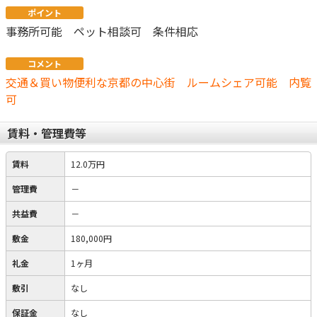
ポイント
事務所可能 ペット相談可 条件相応
コメント
交通＆買い物便利な京都の中心街 ルームシェア可能 内覧
可
賃料・管理費等
賃料
12.0万円
管理費
－
共益費
－
敷金
180,000円
礼金
1ヶ月
敷引
なし
保証金
なし