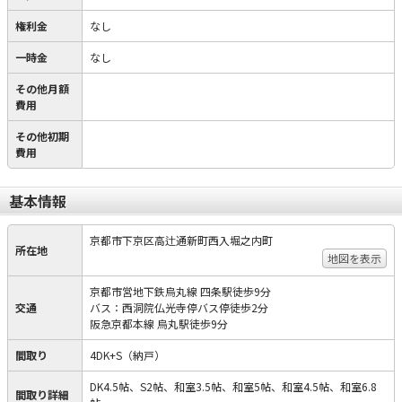
権利金
なし
一時金
なし
その他月額
費用
その他初期
費用
基本情報
京都市下京区高辻通新町西入堀之内町
所在地
地図を表示
京都市営地下鉄烏丸線 四条駅徒歩9分
交通
バス：西洞院仏光寺停バス停徒歩2分
阪急京都本線 烏丸駅徒歩9分
間取り
4DK+S（納戸）
DK4.5帖、S2帖、和室3.5帖、和室5帖、和室4.5帖、和室6.8
間取り詳細