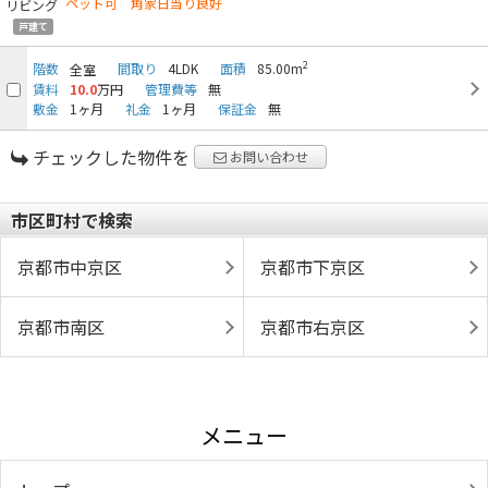
ペット可 角家日当り良好
戸建て
2
階数
間取り
4LDK
面積
85.00m
全室
賃料
10.0
万円
管理費等
無
敷金
1ヶ月
礼金
1ヶ月
保証金
無
チェックした物件を
お問い合わせ
市区町村で検索
京都市中京区
京都市下京区
京都市南区
京都市右京区
メニュー