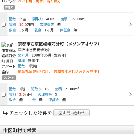
ペット可 角家日当り良好
戸建て
2
階数
間取り
4LDK
面積
85.00m
全室
賃料
10.0
万円
管理費等
無
敷金
1ヶ月
礼金
1ヶ月
保証金
無
京都市右京区嵯峨苅分町（メゾンアオヤマ）
車折神社駅
徒歩3分
築年月
1988年06月
(築38年)
構造
鉄骨造
階数
3階建
敷金礼金更新料なし！共益費水道代込み込み物件！
アパート
2
階数
3階
間取り
1K
面積
21.00m
賃料
3.0
万円
管理費等
無
敷金
無
礼金
無
保証金
無
チェックした物件を
お問い合わせ
市区町村で検索