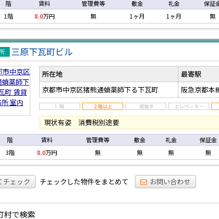
階
賃料
管理費等
敷金
礼金
保証
1階
8.0
万円
無
1ヶ月
1ヶ月
無
三原下瓦町ビル
事務
所在地
最寄駅
京都市中京区猪熊通蛸薬師下る下瓦町
阪急京都本
現状有姿 消費税別途要
階
賃料
管理費等
敷金
礼金
保証金
3階
8.0
万円
無
無
無
無
てチェック
チェックした物件をまとめて
お問い合わせ
町村で検索