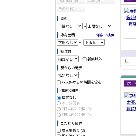
宿泊施設 (0)
工場 (0)
賃貸
その他 (0)
賃料
～
専有面積
坪数で検索
～
築年数
新築以外
駅からの徒歩
バス停からの時間を含む
賃貸
情報公開日
指定なし
本日公開
(0)
3日以内に公開
(0)
7日以内に公開
(0)
こだわり条件
駐車場あり
(3)
即引渡し可