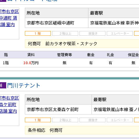
店舗
所在地
最寄駅
京都市右京区嵯峨中通町
京福電鉄嵐山本線 車折
何商可 前カラオケ喫茶・スナック
階
賃料
管理費等
敷金
礼金
保証金
1階
10.0
万円
無
有
有
無
門川テナント
店舗
所在地
最寄駅
京都市右京区太秦森ケ前町
京福電鉄嵐山本線 蚕
条件相応 何商可