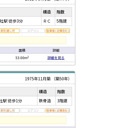
構造
階数
神社駅
徒歩3分
ＲＣ
5階建
面積
詳細
2
53.00m
詳細を見る
1975年11月築
（築50年）
構造
階数
ノ社駅
徒歩1分
鉄骨造
3階建