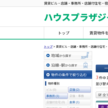
賃貸ビル・店舗・事務所・店舗付住宅・宿
ハウスプラザジ
トップ
賃貸物件
トップ
>
賃貸ビル・店舗・事務所・店舗付住宅・
地域から探す
沿線・駅から探す
一覧で
3
件中 
物件の条件で絞り込む
物件種別
並び替
ビル (0)
店舗 (2)
全
事務所 (1)
店舗・事務
所 (0)
店舗付住宅 (0)
倉庫 (1)