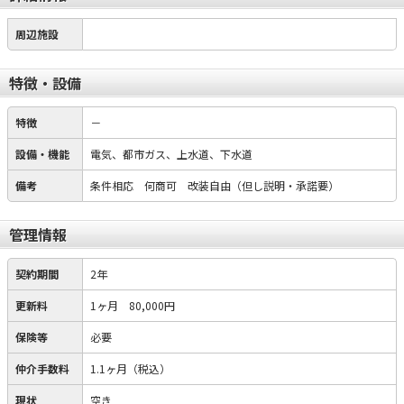
周辺施設
特徴・設備
特徴
－
設備・機能
電気、都市ガス、上水道、下水道
備考
条件相応 何商可 改装自由（但し説明・承諾要）
管理情報
契約期間
2年
更新料
1ヶ月 80,000円
保険等
必要
仲介手数料
1.1ヶ月（税込）
現状
空き