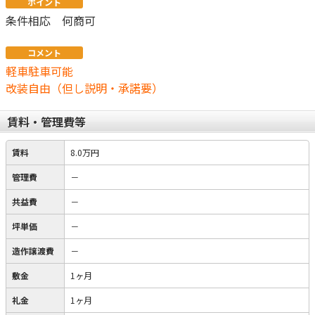
ポイント
条件相応 何商可
コメント
軽車駐車可能
改装自由（但し説明・承諾要）
賃料・管理費等
賃料
8.0万円
管理費
－
共益費
－
坪単価
－
造作譲渡費
－
敷金
1ヶ月
礼金
1ヶ月