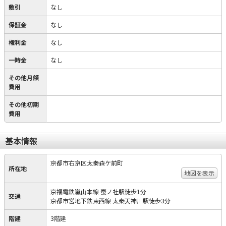
敷引
なし
保証金
なし
権利金
なし
一時金
なし
その他月額
費用
その他初期
費用
基本情報
京都市右京区太秦森ケ前町
所在地
地図を表示
京福電鉄嵐山本線 蚕ノ社駅徒歩1分
交通
京都市営地下鉄東西線 太秦天神川駅徒歩3分
階建
3階建