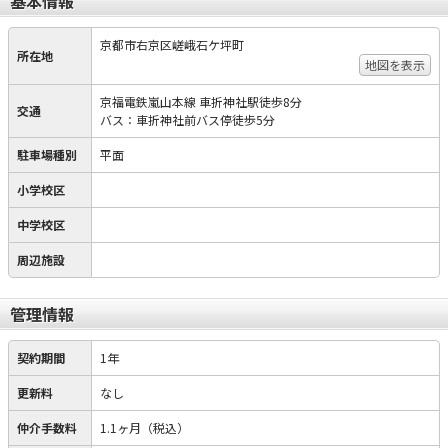
基本情報
京都市右京区嵯峨石ケ坪町
所在地
地図を表示
京福電鉄嵐山本線 車折神社駅徒歩8分
交通
バス：車折神社前バス停徒歩5分
駐車場種別
平面
小学校区
中学校区
周辺施設
管理情報
契約期間
1年
更新料
なし
仲介手数料
1.1ヶ月（税込）