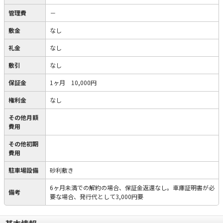
管理費
－
敷金
なし
礼金
なし
敷引
なし
保証金
1ヶ月 10,000円
権利金
なし
その他月額
費用
その他初期
費用
駐車場設備
砂利敷き
6ヶ月未満での解約の場合、保証金返還なし。車庫証明書が必
備考
要な場合、発行代として3,000円要