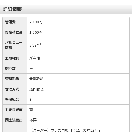
詳細情報
管理費
7,690円
修繕積立金
1,360円
バルコニー
2
3.87m
面積
土地権利
所有権
総戸数
－
管理形態
全部委託
管理方式
巡回管理
管理組合
有
主要採光面
南
国土法届出
不要
（スーパー）フレスコ堀川今出川店 約294m