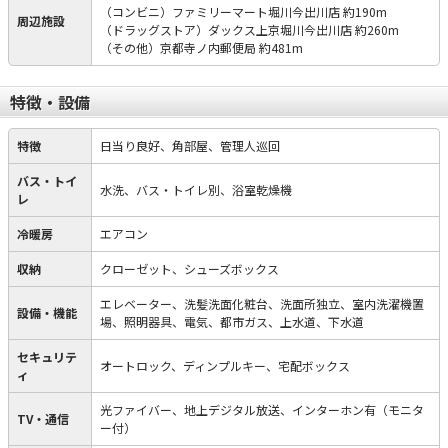
（コンビニ）ファミリーマート堀川今出川店 約190m
周辺施設
（ドラッグストア）ダックス上京堀川今出川店 約260m
（その他）京都寺ノ内郵便局 約481m
特徴・設備
特徴
日当り良好、角部屋、管理人巡回
バス・トイ
水洗、バス・トイレ別、浴室乾燥機
レ
冷暖房
エアコン
収納
クローゼット、シューズボックス
エレベーター、洗髪洗面化粧台、洗面所独立、室内洗濯機置
設備・機能
場、照明器具、電気、都市ガス、上水道、下水道
セキュリテ
オートロック、ディンプルキー、宅配ボックス
ィ
光ファイバー、地上デジタル放送、インターホン有（モニタ
TV・通信
ー付）