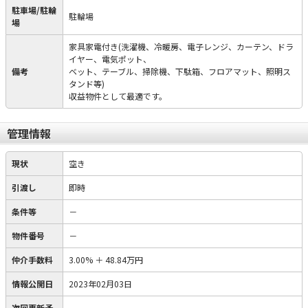
駐車場/駐輪
駐輪場
場
家具家電付き(洗濯機、冷暖房、電子レンジ、カーテン、ドラ
イヤー、電気ポット、
備考
ベット、テーブル、掃除機、下駄箱、フロアマット、照明ス
タンド等)
収益物件として最適です。
管理情報
現状
空き
引渡し
即時
条件等
－
物件番号
－
仲介手数料
3.00%
＋
48.84万円
情報公開日
2023年02月03日
次回更新予