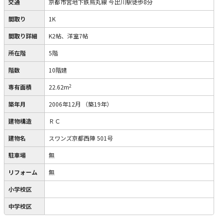
交通
京都市営地下鉄烏丸線 今出川駅徒歩8分
間取り
1K
間取り詳細
K2帖、洋室7帖
所在階
5階
階数
10階建
2
専有面積
22.62m
築年月
2006年12月
（築19年）
建物構造
ＲＣ
建物名
スワンズ京都西陣 501号
駐車場
無
リフォーム
無
小学校区
中学校区