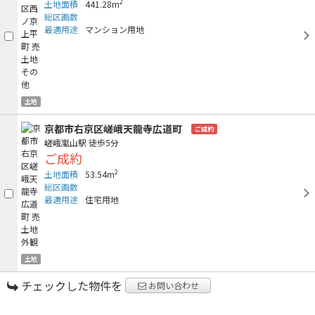
2
土地面積
441.28m
総区画数
最適用途
マンション用地
土地
京都市右京区嵯峨天龍寺広道町
ご成約
嵯峨嵐山駅
徒歩5分
ご成約
2
土地面積
53.54m
総区画数
最適用途
住宅用地
土地
チェックした物件を
お問い合わせ